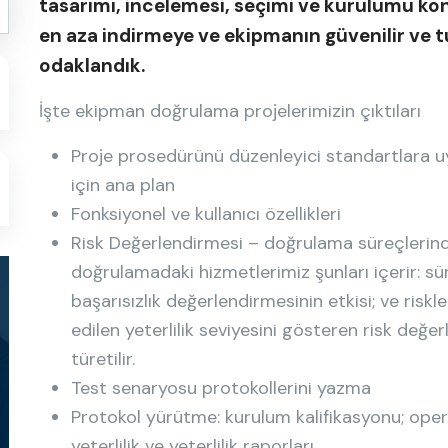
tasarımı, incelemesi, seçimi ve kurulumu konu
en aza indirmeye ve ekipmanın güvenilir ve tu
odaklandık.
İşte ekipman doğrulama projelerimizin çıktıları
Proje prosedürünü düzenleyici standartlara u
için ana plan
Fonksiyonel ve kullanıcı özellikleri
Risk Değerlendirmesi – doğrulama süreçlerind
doğrulamadaki hizmetlerimiz şunları içerir: sü
başarısızlık değerlendirmesinin etkisi; ve riskl
edilen yeterlilik seviyesini gösteren risk değ
türetilir.
Test senaryosu protokollerini yazma
Protokol yürütme: kurulum kalifikasyonu; ope
yeterlilik ve yeterlilik raporları