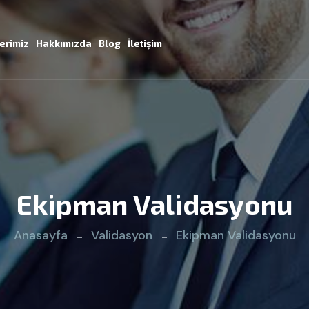
erimiz
Hakkımızda
Blog
İletişim
Ekipman Validasyonu
Anasayfa
Validasyon
Ekipman Validasyonu